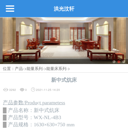
洪光汶轩
首页
关于
┗━公司介绍
┗━公司荣誉
位置：
产品
->
能量系列
->
能量床系列
->
新中式炕床
┗━企业文化
3292
0
2021-11-25 14:20
产品参数/Produ
c
t parametess
产品
█
产品名称：
新中式炕床
█
产品型号：
WX-NL-4B3
┗━定制生活馆
█
产品规格：
1630×630×750 mm