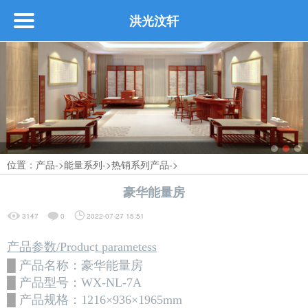
洪光汶轩
首页
关于
┗━公司介绍
位置：
产品
->
能量系列
->
热销系列产品
->
┗━公司荣誉
豪华能量房
┗━企业文化
3147
0
2022-07-27 15:51
产品参数/Produ
c
t parametess
产品
█
产品名称：
豪华
能量房
█
产品型号：
WX-NL-7A
█
产品规格：
1216×936×1965mm
┗━定制生活馆