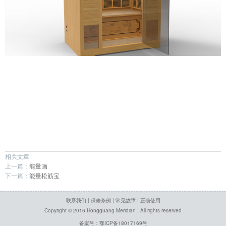
├─智能除湿系列
┗━竹艺系列
服务
┗━联系我们
┗━常见故障
相关文章
上一篇：
能量画
下一篇：
能量松筋宝
┗━正确使用
联系我们
|
保修条例
|
常见故障
|
正确使用
┗━保修条例
Copyright © 2016 Hongguang Meridian . All rights reserved
备案号：鄂ICP备18017169号