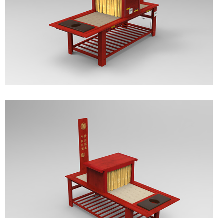
├─智能除湿系列
┗━竹艺系列
服务
┗━联系我们
┗━常见故障
┗━正确使用
┗━保修条例