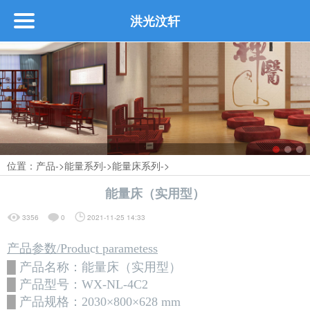
洪光汶轩
首页
关于
┗━公司介绍
位置：
产品
->
能量系列
->
能量床系列
->
┗━公司荣誉
能量床（实用型）
┗━企业文化
3356
0
2021-11-25 14:33
产品参数/Produ
c
t parametess
产品
█
产品名称：
能量床（实用型）
█
产品型号：
WX-NL-4C2
█
产品规格：
2030×800×628 mm
┗━定制生活馆