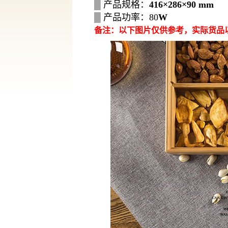
█
产品规格：
416×286×90 mm
█
产品功率：80
W
备注：以下图片仅供参考，实际货品